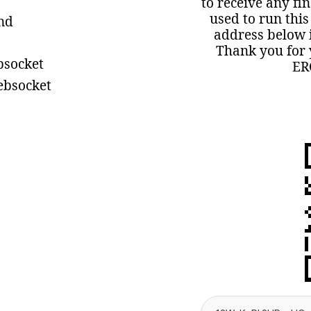
to receive any fi
used to run this
ind
address below i
Thank you for 
bsocket
ER
ebsocket