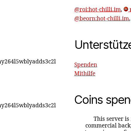
@roi:hot-chilli.im
,
r
@beorn:hot-chilli.im
Unterstütz
y264l5wblyadds3c2l
Spenden
Mithilfe
Coins spe
y264l5wblyadds3c2l
This server is
commercial backg