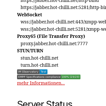
https://jabber.hot-chilli.net/http-bind
https://jabber.hot-chilli.net:5281/http-b
WebSocket
wss://jabber.hot-chilli.net:443/xmpp-we
wss://jabber.hot-chilli.net:5281/xmpp-w
Proxy65 (File Transfer Proxy)
proxy.jabber.hot-chilli.net:7777
STUN/TURN
stun.hot-chilli.net
turn.hot-chilli.net
mehr Informationen...
Server Status