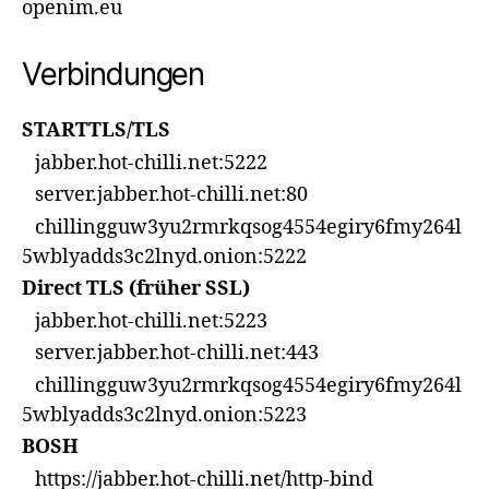
openim.eu
Verbindungen
STARTTLS/TLS
jabber.hot-chilli.net:5222
server.jabber.hot-chilli.net:80
chillingguw3yu2rmrkqsog4554egiry6fmy264l
5wblyadds3c2lnyd.onion:5222
Direct TLS (früher SSL)
jabber.hot-chilli.net:5223
server.jabber.hot-chilli.net:443
chillingguw3yu2rmrkqsog4554egiry6fmy264l
5wblyadds3c2lnyd.onion:5223
BOSH
https://jabber.hot-chilli.net/http-bind