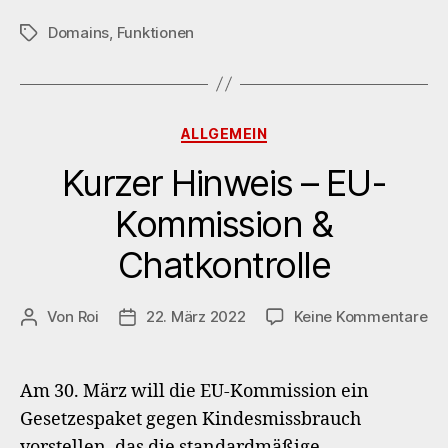
Domains
,
Funktionen
Schlagwörter
Kategorien
ALLGEMEIN
Kurzer Hinweis – EU-
Kommission &
Chatkontrolle
zu
Von
Roi
22. März 2022
Keine Kommentare
Beitragsautor
Veröffentlichungsdatum
Ku
Hi
–
Am 30. März will die EU-Kommission ein
EU
Gesetzespaket gegen Kindesmissbrauch
Ko
vorstellen, das die standardmäßige
&