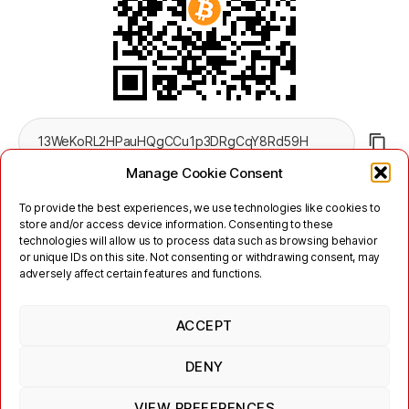
Manage Cookie Consent
To provide the best experiences, we use technologies like cookies to
store and/or access device information. Consenting to these
technologies will allow us to process data such as browsing behavior
or unique IDs on this site. Not consenting or withdrawing consent, may
adversely affect certain features and functions.
Twitter
Mastodon
ACCEPT
Links
Kontakt
Impressum
Nutzungsbedingungen
Datenschutzerklärung
DENY
Jabber/XMPP Datenschutzerklärung
Cookie-Richtlinie (EU)
VIEW PREFERENCES