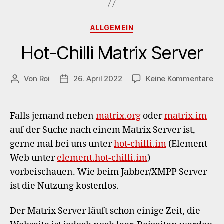
Kategorien
ALLGEMEIN
Hot-Chilli Matrix Server
zu
Von
Roi
26. April 2022
Keine Kommentare
Beitragsautor
Veröffentlichungsdatum
Ho
Chi
Mat
Falls jemand neben
matrix.org
oder
matrix.im
Se
auf der Suche nach einem Matrix Server ist,
gerne mal bei uns unter
hot-chilli.im
(Element
Web unter
element.hot-chilli.im
)
vorbeischauen. Wie beim Jabber/XMPP Server
ist die Nutzung kostenlos.
Der Matrix Server läuft schon einige Zeit, die