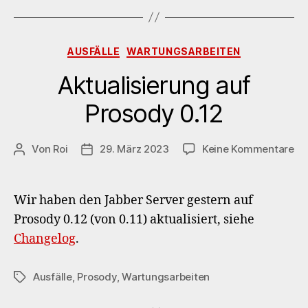
Kategorien
AUSFÄLLE
WARTUNGSARBEITEN
Aktualisierung auf
Prosody 0.12
zu
Von
Roi
29. März 2023
Keine Kommentare
Beitragsautor
Veröffentlichungsdatum
Ak
au
Pr
Wir haben den Jabber Server gestern auf
0.1
Prosody 0.12 (von 0.11) aktualisiert, siehe
Changelog
.
Ausfälle
,
Prosody
,
Wartungsarbeiten
Schlagwörter