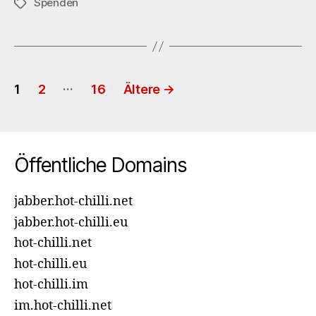
Spenden
Schlagwörter
Seitennummerierung
…
1
2
16
Ältere
→
der
Beiträge
Öffentliche Domains
jabber.hot-chilli.net
jabber.hot-chilli.eu
hot-chilli.net
hot-chilli.eu
hot-chilli.im
im.hot-chilli.net