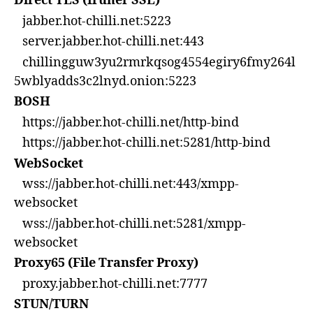
Direct TLS (früher SSL)
jabber.hot-chilli.net:5223
server.jabber.hot-chilli.net:443
chillingguw3yu2rmrkqsog4554egiry6fmy264l
5wblyadds3c2lnyd.onion:5223
BOSH
https://jabber.hot-chilli.net/http-bind
https://jabber.hot-chilli.net:5281/http-bind
WebSocket
wss://jabber.hot-chilli.net:443/xmpp-
websocket
wss://jabber.hot-chilli.net:5281/xmpp-
websocket
Proxy65 (File Transfer Proxy)
proxy.jabber.hot-chilli.net:7777
STUN/TURN