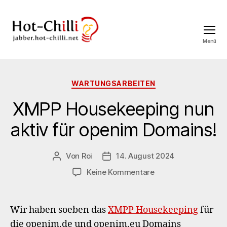
Menü
jabber.hot-
chilli.net
Kategorien
WARTUNGSARBEITEN
XMPP Housekeeping nun
aktiv für openim Domains!
Von
Roi
14. August 2024
Beitragsautor
Veröffentlichungsdatum
zu
Keine Kommentare
XMPP
Housekeeping
nun
Wir haben soeben das
XMPP Housekeeping
für
aktiv
die openim.de und openim.eu Domains