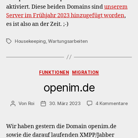
für
aktiviert. Diese beiden Domains sind
unserem
openim
Domains!
Server im Frühjahr 2023 hinzugefügt worden
,
es ist also an der Zeit. ;-)
Housekeeping
,
Wartungsarbeiten
Schlagwörter
Kategorien
FUNKTIONEN
MIGRATION
openim.de
zu
Von
Roi
30. März 2023
4 Kommentare
Beitragsautor
Veröffentlichungsdatum
open
Wir haben gestern die Domain openim.de
sowie die darauf laufenden XMPP/Jabber