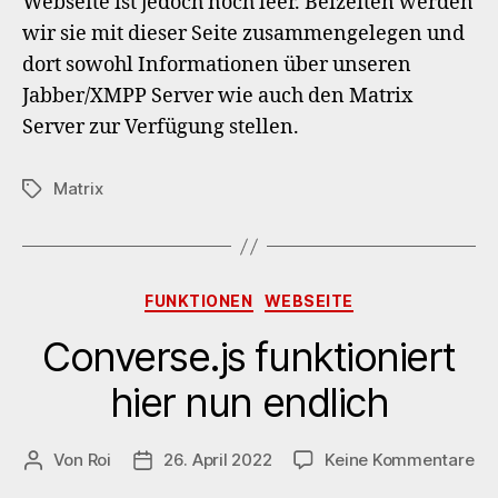
Webseite ist jedoch noch leer. Beizeiten werden
wir sie mit dieser Seite zusammengelegen und
dort sowohl Informationen über unseren
Jabber/XMPP Server wie auch den Matrix
Server zur Verfügung stellen.
Matrix
Schlagwörter
Kategorien
FUNKTIONEN
WEBSEITE
Converse.js funktioniert
hier nun endlich
zu
Von
Roi
26. April 2022
Keine Kommentare
Beitragsautor
Veröffentlichungsdatum
Co