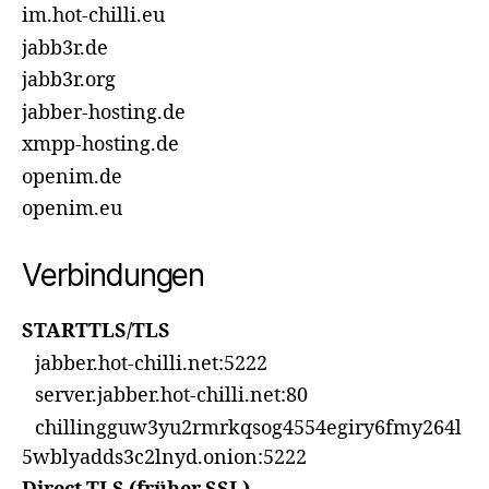
im.hot-chilli.eu
jabb3r.de
jabb3r.org
jabber-hosting.de
xmpp-hosting.de
openim.de
openim.eu
Verbindungen
STARTTLS/TLS
jabber.hot-chilli.net:5222
server.jabber.hot-chilli.net:80
chillingguw3yu2rmrkqsog4554egiry6fmy264l
5wblyadds3c2lnyd.onion:5222