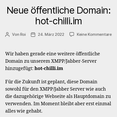
Neue öffentliche Domain:
hot-chilli.im
zu
Von
Roi
24. März 2022
Keine Kommentare
Beitragsautor
Veröffentlichungsdatum
Ne
öf
Do
Wir haben gerade eine weitere öffentliche
ho
Domain zu unserem XMPP/Jabber-Server
chi
hinzugefügt:
hot-chilli.im
Für die Zukunft ist geplant, diese Domain
sowohl für den XMPP/Jabber Server wie auch
die dazugehörige Webseite als Hauptdomain zu
verwenden. Im Moment bleibt aber erst einmal
alles wie gehabt.