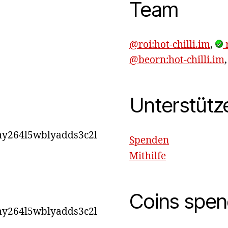
Team
@roi:hot-chilli.im
,
r
@beorn:hot-chilli.im
Unterstütz
y264l5wblyadds3c2l
Spenden
Mithilfe
Coins spe
y264l5wblyadds3c2l