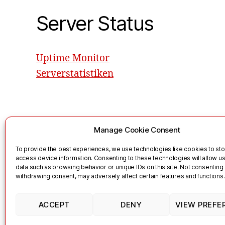
Server Status
Uptime Monitor
Serverstatistiken
Manage Cookie Consent
To provide the best experiences, we use technologies like cookies to st
access device information. Consenting to these technologies will allow u
data such as browsing behavior or unique IDs on this site. Not consenting
Links
Kontakt
Impressum
N
withdrawing consent, may adversely affect certain features and functions.
ACCEPT
DENY
VIEW PREFE