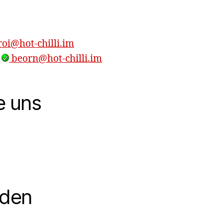
oi@hot-chilli.im
,
beorn@hot-chilli.im
e uns
nden