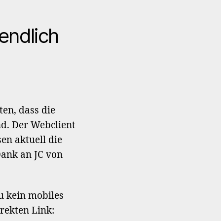
 endlich
zu
Converse.js
funktioniert
hier
ten, dass die
nun
nd. Der Webclient
endlich
sen aktuell die
Dank an JC von
u kein mobiles
rekten Link: