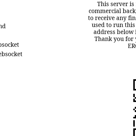
This server is
commercial backg
to receive any fi
used to run this
ind
address below i
Thank you for 
bsocket
ER
ebsocket