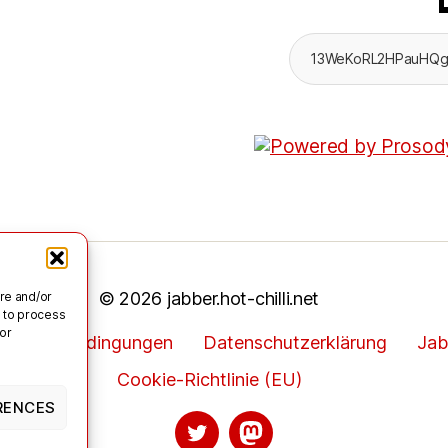
© 2026
jabber.hot-chilli.net
ore and/or
s to process
 or
utzungsbedingungen
Datenschutzerklärung
Jab
Cookie-Richtlinie (EU)
RENCES
Twitter
Mastodon