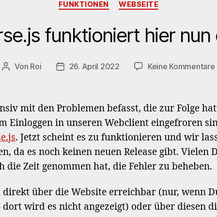
FUNKTIONEN
WEBSEITE
e.js funktioniert hier nun
Von
Roi
26. April 2022
Keine Kommentare
Beitragsautor
Veröffentlichungsdatum
siv mit den Problemen befasst, die zur Folge hat
m Einloggen in unseren Webclient eingefroren si
e.js
. Jetzt scheint es zu funktionieren und wir las
en, da es noch keinen neuen Release gibt. Vielen 
ch die Zeit genommen hat, die Fehler zu beheben.
t direkt über die Website erreichbar (nur, wenn D
dort wird es nicht angezeigt) oder über diesen di