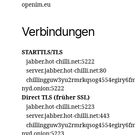
openim.eu
Verbindungen
STARTTLS/TLS
jabber.hot-chilli.net:5222
server.jabber.hot-chilli.net:80
chillingguw3yu2rmrkqsog4554egiry6fm
nyd.onion:5222
Direct TLS (früher SSL)
jabber.hot-chilli.net:5223
server.jabber.hot-chilli.net:443
chillingguw3yu2rmrkqsog4554egiry6fm
nyd.onion:5223