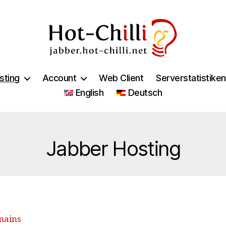
jabber.hot-
chilli.net
sting
Account
Web Client
Serverstatistiken
English
Deutsch
Kategorien
Jabber Hosting
mains