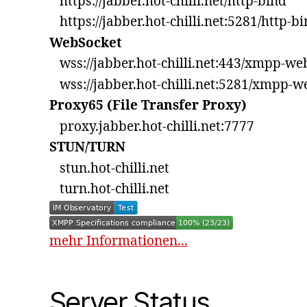
https://jabber.hot-chilli.net/http-bind
https://jabber.hot-chilli.net:5281/http-b
WebSocket
wss://jabber.hot-chilli.net:443/xmpp-we
wss://jabber.hot-chilli.net:5281/xmpp-w
Proxy65 (File Transfer Proxy)
proxy.jabber.hot-chilli.net:7777
STUN/TURN
stun.hot-chilli.net
turn.hot-chilli.net
mehr Informationen...
Server Status