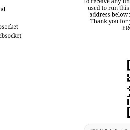
to receive any fi
used to run this
ind
address below i
Thank you for 
bsocket
ER
ebsocket