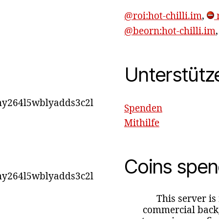
@roi:hot-chilli.im
,
r
@beorn:hot-chilli.im
Unterstütz
y264l5wblyadds3c2l
Spenden
Mithilfe
Coins spe
y264l5wblyadds3c2l
This server is
commercial backg