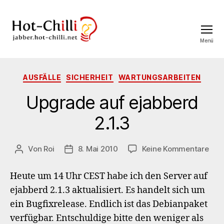
Menü
jabber.hot-
chilli.net
Kategorien
AUSFÄLLE
SICHERHEIT
WARTUNGSARBEITEN
Upgrade auf ejabberd
2.1.3
zu
Von
Roi
8. Mai 2010
Keine Kommentare
Beitragsautor
Veröffentlichungsdatum
Upg
auf
Heute um 14 Uhr CEST habe ich den Server auf
eja
ejabberd 2.1.3 aktualisiert. Es handelt sich um
2.1.3
ein Bugfixrelease. Endlich ist das Debianpaket
verfügbar. Entschuldige bitte den weniger als