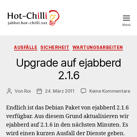
Menü
jabber.hot-
chilli.net
Kategorien
AUSFÄLLE
SICHERHEIT
WARTUNGSARBEITEN
Upgrade auf ejabberd
2.1.6
zu
Von
Roi
24. März 2011
Keine Kommentare
Beitragsautor
Veröffentlichungsdatum
Up
au
Endlich ist das Debian Paket von ejabberd 2.1.6
ej
verfügbar. Aus diesem Grund aktualisieren wir
2.1
ejabberd auf 2.1.6 in den nächsten Minuten. Es
wird einen kurzen Ausfall der Dienste geben.