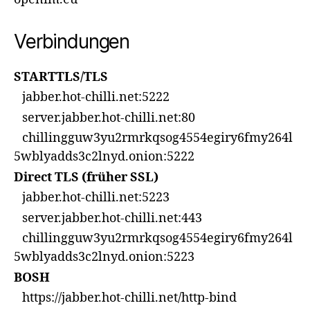
Verbindungen
STARTTLS/TLS
jabber.hot-chilli.net:5222
server.jabber.hot-chilli.net:80
chillingguw3yu2rmrkqsog4554egiry6fmy264l
5wblyadds3c2lnyd.onion:5222
Direct TLS (früher SSL)
jabber.hot-chilli.net:5223
server.jabber.hot-chilli.net:443
chillingguw3yu2rmrkqsog4554egiry6fmy264l
5wblyadds3c2lnyd.onion:5223
BOSH
https://jabber.hot-chilli.net/http-bind