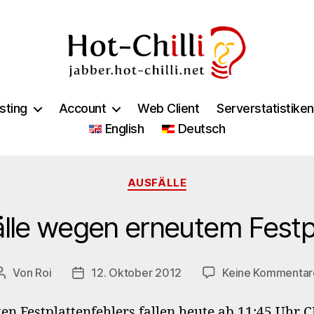
jabber.hot-
chilli.net
sting
Account
Web Client
Serverstatistiken
English
Deutsch
Kategorien
AUSFÄLLE
älle wegen erneutem Festpl
Von
Roi
12. Oktober 2012
Keine Kommentar
Beitragsautor
Veröffentlichungsdatum
n Festplattenfehlers fallen heute ab 11:45 Uhr C