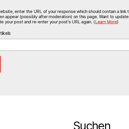
site, enter the URL of your response which should contain a link t
hen appear (possibly after moderation) on this page. Want to updat
e your post and re-enter your post's URL again. (
Learn More
)
tikels
Suchen