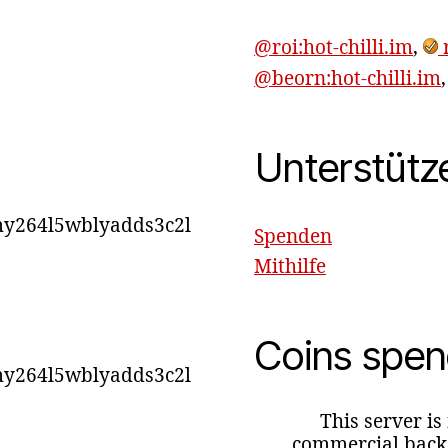
@roi:hot-chilli.im
,
r
@beorn:hot-chilli.im
Unterstütz
y264l5wblyadds3c2l
Spenden
Mithilfe
Coins spe
y264l5wblyadds3c2l
This server is
commercial backg