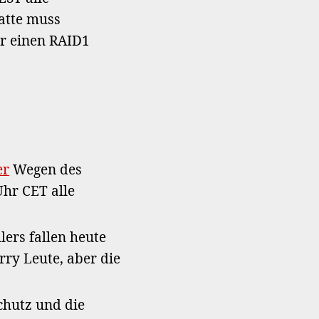
erneutem
latte muss
Festplattenfehler
er einen RAID1
er
Wegen des
Uhr CET alle
lers fallen heute
rry Leute, aber die
chutz und die