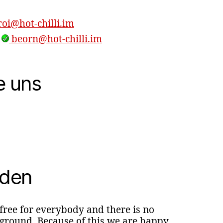
oi@hot-chilli.im
,
beorn@hot-chilli.im
e uns
nden
 free for everybody and there is no
round. Because of this we are happy