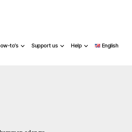
ow-to’s
Support us
Help
English