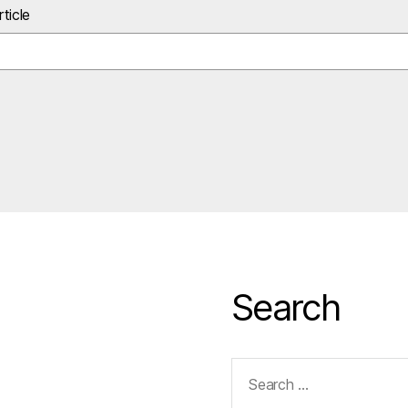
ticle
Search
Search
for: