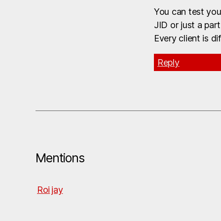
You can test your
JID or just a par
Every client is d
Reply
Mentions
Roi
jay