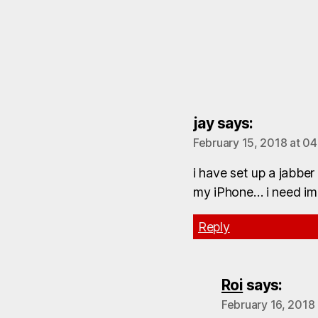
jay
says:
February 15, 2018 at 0
i have set up a jabber
my iPhone… i need im
Reply
Roi
says:
February 16, 2018