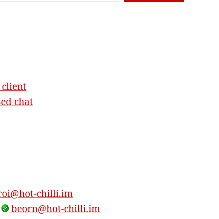
 client
sed chat
oi@hot-chilli.im
,
beorn@hot-chilli.im