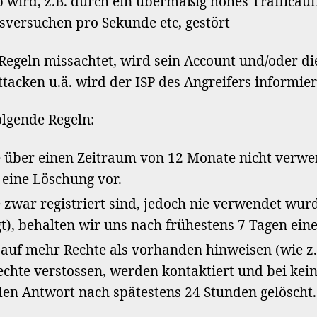
b wird, z.B. durch ein übermäßig hohes Traffica
sversuchen pro Sekunde etc, gestört
Regeln missachtet, wird sein Account und/oder di
ttacken u.ä. wird der ISP des Angreifers informier
lgende Regeln:
e über einen Zeitraum von 12 Monate nicht verw
 eine Löschung vor.
e zwar registriert sind, jedoch nie verwendet wur
gt), behalten wir uns nach frühestens 7 Tagen ein
auf mehr Rechte als vorhanden hinweisen (wie z.
echte verstossen, werden kontaktiert und bei kei
den Antwort nach spätestens 24 Stunden gelöscht.