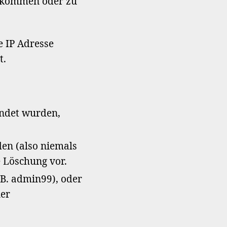
ufkommen oder zu
e IP Adresse
t.
endet wurden,
den (also niemals
e Löschung vor.
B. admin99), oder
ner