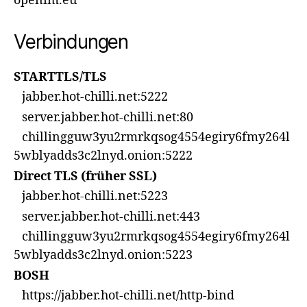
openim.eu
Verbindungen
STARTTLS/TLS
jabber.hot-chilli.net:5222
server.jabber.hot-chilli.net:80
chillingguw3yu2rmrkqsog4554egiry6fmy264l
5wblyadds3c2lnyd.onion:5222
Direct TLS (früher SSL)
jabber.hot-chilli.net:5223
server.jabber.hot-chilli.net:443
chillingguw3yu2rmrkqsog4554egiry6fmy264l
5wblyadds3c2lnyd.onion:5223
BOSH
https://jabber.hot-chilli.net/http-bind