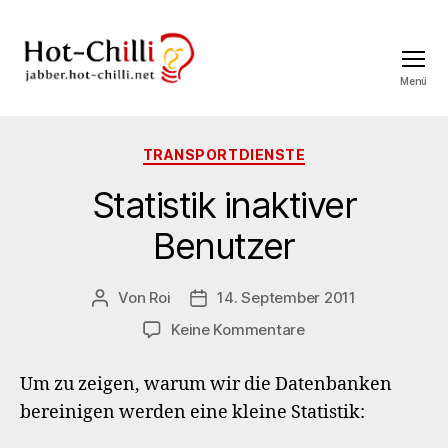
Menü
jabber.hot-
chilli.net
Kategorien
TRANSPORTDIENSTE
Statistik inaktiver
Benutzer
Von
Roi
14. September 2011
Beitragsautor
Veröffentlichungsdatum
zu
Keine Kommentare
Statistik
inaktiver
Um zu zeigen, warum wir die Datenbanken
Benutzer
bereinigen werden eine kleine Statistik: