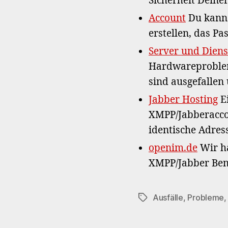
Sicherheit Deiner
Account
Du kanns
erstellen, das P
Server und Diens
Hardwareprobleme
sind ausgefallen
Jabber Hosting
Ei
XMPP/Jabberaccou
identische Adre
openim.de
Wir ha
XMPP/Jabber Ben
Ausfälle
,
Probleme
Schlagwörter