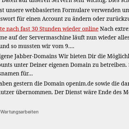
 Daten auf unseren Servern sehr wichtig. Dies sch
t unsere webbasierten Formulare verwenden um
asswort für einen Account zu ändern oder zurück
te nach fast 30 Stunden wieder online
Nach extr
 auf der Servermaschine läuft nun wieder alles.
 und so mussten wir vom 9.…
gene Jabber-Domains Wir bieten Dir die Möglichk
nts unter Deiner eigenen Domain zu betreiben.
ssnamen für…
ben gestern die Domain openim.de sowie die da
utzer übernommen. Der Dienst wäre Ende des Mo
,
Wartungsarbeiten