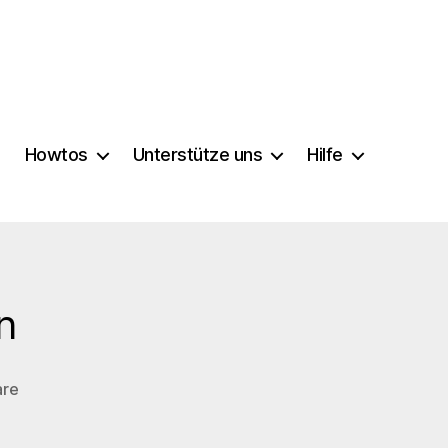
Howtos
Unterstütze uns
Hilfe
n
zu
are
Ausfälle
der