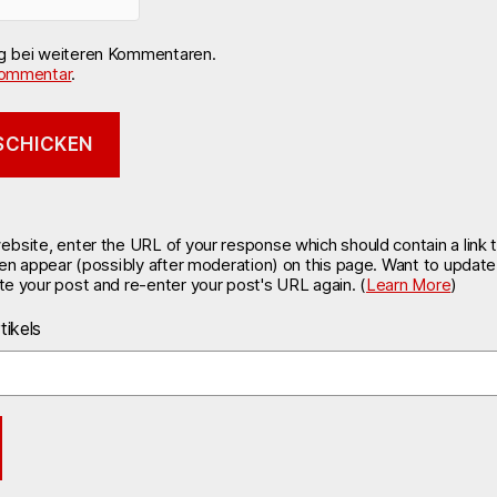
ng bei weiteren Kommentaren.
ommentar
.
site, enter the URL of your response which should contain a link t
hen appear (possibly after moderation) on this page. Want to updat
e your post and re-enter your post's URL again. (
Learn More
)
tikels