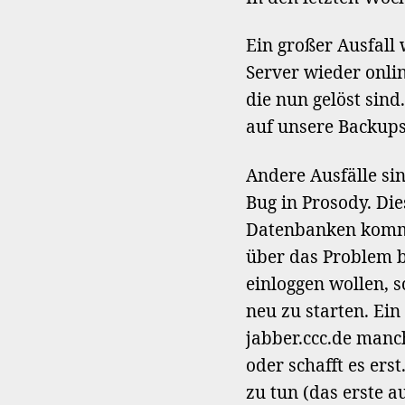
Ein großer Ausfall w
Server wieder onli
die nun gelöst sin
auf unsere Backups
Andere Ausfälle si
Bug in Prosody. Die
Datenbanken kommun
über das Problem b
einloggen wollen, 
neu zu starten. Ei
jabber.ccc.de manc
oder schafft es ers
zu tun (das erste a