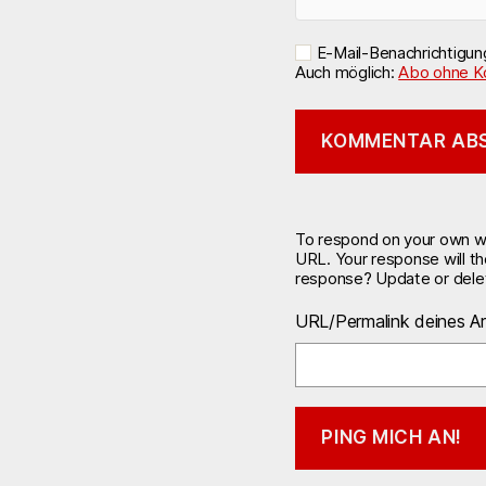
E-Mail-Benachrichtigu
Auch möglich:
Abo ohne K
To respond on your own web
URL. Your response will t
response? Update or delet
URL/Permalink deines Ar