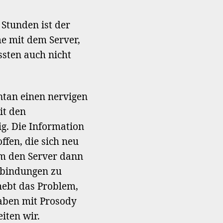
letzten
Wochen
2 Stunden ist der
me mit dem Server,
ssten auch nicht
ntan einen nervigen
it den
g. Die Information
fen, die sich neu
um den Server dann
rbindungen zu
hebt das Problem,
 haben mit Prosody
iten wir.