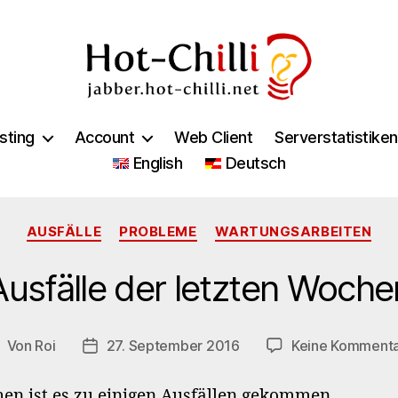
jabber.hot-
chilli.net
sting
Account
Web Client
Serverstatistiken
English
Deutsch
Kategorien
AUSFÄLLE
PROBLEME
WARTUNGSARBEITEN
Ausfälle der letzten Woche
Von
Roi
27. September 2016
Keine Komment
eitragsautor
Veröffentlichungsdatum
hen ist es zu einigen Ausfällen gekommen.