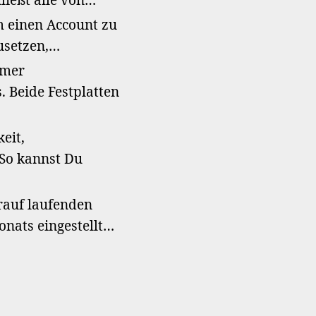
ließt alle von…
 einen Account zu
zusetzen,…
emer
 Beide Festplatten
eit,
 So kannst Du
rauf laufenden
nats eingestellt…