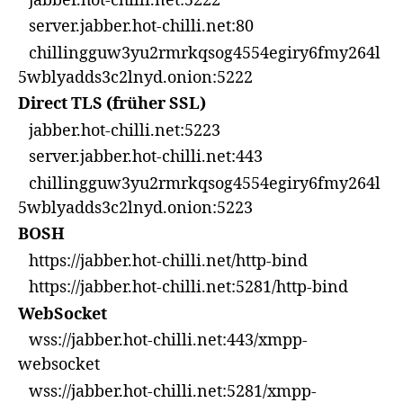
jabber.hot-chilli.net:5222
server.jabber.hot-chilli.net:80
chillingguw3yu2rmrkqsog4554egiry6fmy264l
5wblyadds3c2lnyd.onion:5222
Direct TLS (früher SSL)
jabber.hot-chilli.net:5223
server.jabber.hot-chilli.net:443
chillingguw3yu2rmrkqsog4554egiry6fmy264l
5wblyadds3c2lnyd.onion:5223
BOSH
https://jabber.hot-chilli.net/http-bind
https://jabber.hot-chilli.net:5281/http-bind
WebSocket
wss://jabber.hot-chilli.net:443/xmpp-
websocket
wss://jabber.hot-chilli.net:5281/xmpp-