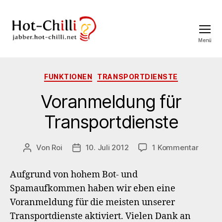
Menü
jabber.hot-
chilli.net
Kategorien
FUNKTIONEN
TRANSPORTDIENSTE
Voranmeldung für
Transportdienste
zu
Von
Roi
10. Juli 2012
1 Kommentar
Beitragsautor
Veröffentlichungsdatum
Voran
für
Aufgrund von hohem Bot- und
Transp
Spamaufkommen haben wir eben eine
Voranmeldung für die meisten unserer
Transportdienste aktiviert. Vielen Dank an