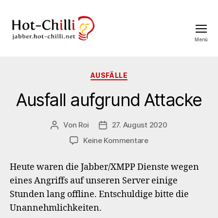
Menü
jabber.hot-
chilli.net
Kategorien
AUSFÄLLE
Ausfall aufgrund Attacke
Von
Roi
27. August 2020
Beitragsautor
Veröffentlichungsdatum
zu
Keine Kommentare
Ausfall
aufgrund
Heute waren die Jabber/XMPP Dienste wegen
Attacke
eines Angriffs auf unseren Server einige
Stunden lang offline. Entschuldige bitte die
Unannehmlichkeiten.