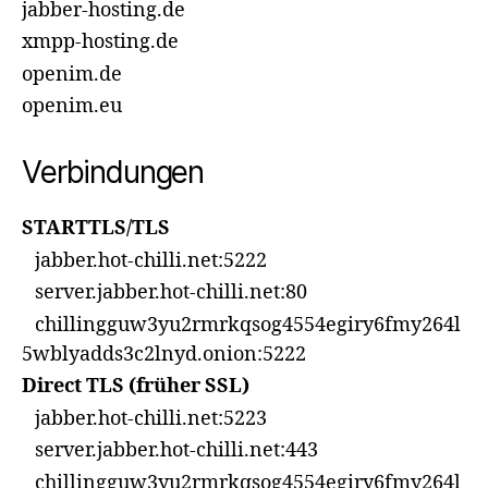
jabber-hosting.de
xmpp-hosting.de
openim.de
openim.eu
Verbindungen
STARTTLS/TLS
jabber.hot-chilli.net:5222
server.jabber.hot-chilli.net:80
chillingguw3yu2rmrkqsog4554egiry6fmy264l
5wblyadds3c2lnyd.onion:5222
Direct TLS (früher SSL)
jabber.hot-chilli.net:5223
server.jabber.hot-chilli.net:443
chillingguw3yu2rmrkqsog4554egiry6fmy264l