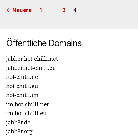
Seitennummerierung
…
←
Neuere
1
3
4
der
Beiträge
Öffentliche Domains
jabber.hot-chilli.net
jabber.hot-chilli.eu
hot-chilli.net
hot-chilli.eu
hot-chilli.im
im.hot-chilli.net
im.hot-chilli.eu
jabb3r.de
jabb3r.org