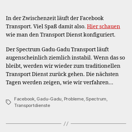
Fa
Tra
fun
In der Zwischenzeit läuft der Facebook
Ga
Transport. Viel Spaß damit also.
Hier schauen
Ga
wie man den Transport Dienst konfiguriert.
Tra
läu
ins
Der Spectrum Gadu-Gadu Transport läuft
augenscheinlich ziemlich instabil. Wenn das so
bleibt, werden wir wieder zum traditionellen
Transport Dienst zurück gehen. Die nächsten
Tagen werden zeigen, wie wir verfahren…
Facebook
,
Gadu-Gadu
,
Probleme
,
Spectrum
,
Schlagwörter
Transportdienste