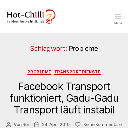
Menü
jabber.hot-
chilli.net
Schlagwort:
Probleme
Kategorien
PROBLEME
TRANSPORTDIENSTE
Facebook Transport
funktioniert, Gadu-Gadu
Transport läuft instabil
zu
Von
Roi
24. April 2010
Keine Kommentare
Beitragsautor
Veröffentlichungsdatum