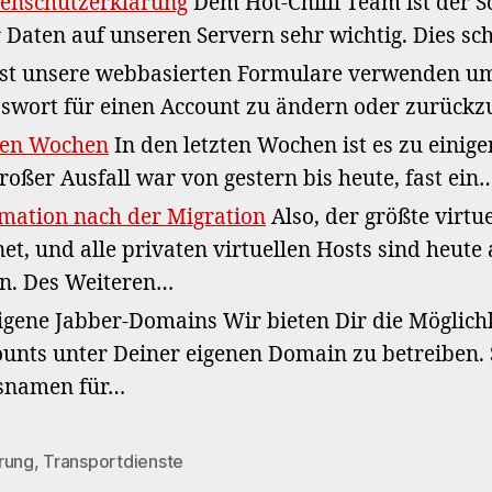
enschutzerklärung
Dem Hot-Chilli Team ist der S
 Daten auf unseren Servern sehr wichtig. Dies sch
t unsere webbasierten Formulare verwenden um
asswort für einen Account zu ändern oder zurück
zten Wochen
In den letzten Wochen ist es zu einige
oßer Ausfall war von gestern bis heute, fast ein
rmation nach der Migration
Also, der größte virtue
.net, und alle privaten virtuellen Hosts sind heut
n. Des Weiteren…
gene Jabber-Domains Wir bieten Dir die Möglichk
nts unter Deiner eigenen Domain zu betreiben.
ssnamen für…
erung
,
Transportdienste