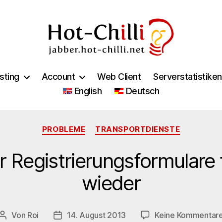
jabber.hot-
chilli.net
sting
Account
Web Client
Serverstatistiken
English
Deutsch
Kategorien
PROBLEME
TRANSPORTDIENSTE
 Registrierungsformulare 
wieder
Von
Roi
14. August 2013
Keine Kommentar
Beitragsautor
Veröffentlichungsdatum