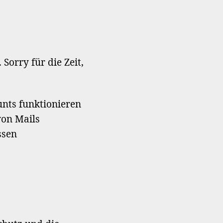
Captchas
der
Registrierungsformulare
funktionieren
wieder
Sorry für die Zeit,
nts funktionieren
von Mails
ssen