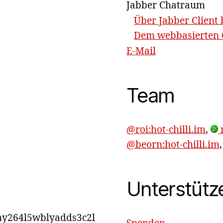
Jabber Chatraum
Über Jabber Client 
Dem webbasierten C
E-Mail
Team
@roi:hot-chilli.im
,
r
@beorn:hot-chilli.im
Unterstütz
y264l5wblyadds3c2l