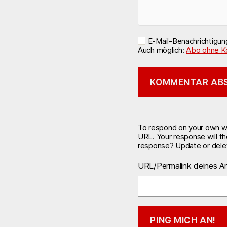
E-Mail-Benachrichtigu
Auch möglich:
Abo ohne K
To respond on your own web
URL. Your response will t
response? Update or delet
URL/Permalink deines Ar