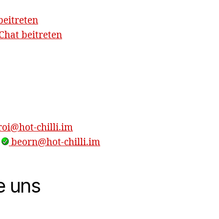
beitreten
hat beitreten
oi@hot-chilli.im
,
beorn@hot-chilli.im
e uns