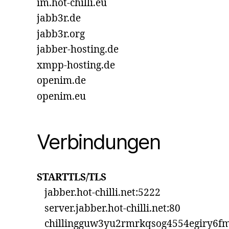
im.hot-chilli.eu
jabb3r.de
jabb3r.org
jabber-hosting.de
xmpp-hosting.de
openim.de
openim.eu
Verbindungen
STARTTLS/TLS
jabber.hot-chilli.net:5222
server.jabber.hot-chilli.net:80
chillingguw3yu2rmrkqsog4554egiry6fm