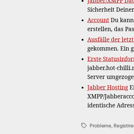
Jabber/XMPP Dat
Sicherheit Deiner
Account
Du kanns
erstellen, das P
Ausfälle der let
gekommen. Ein gr
Erste Statusinfo
jabber.hot-chilli
Server umgezoge
Jabber Hosting
Ei
XMPP/Jabberaccou
identische Adre
Probleme
,
Registri
Schlagwörter