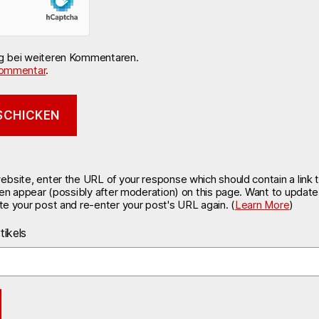
ng bei weiteren Kommentaren.
ommentar
.
site, enter the URL of your response which should contain a link t
hen appear (possibly after moderation) on this page. Want to updat
e your post and re-enter your post's URL again. (
Learn More
)
tikels