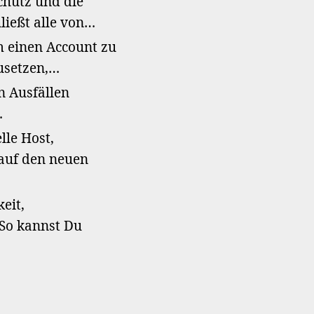
chutz und die
ließt alle von…
 einen Account zu
zusetzen,…
n Ausfällen
…
lle Host,
e auf den neuen
eit,
 So kannst Du