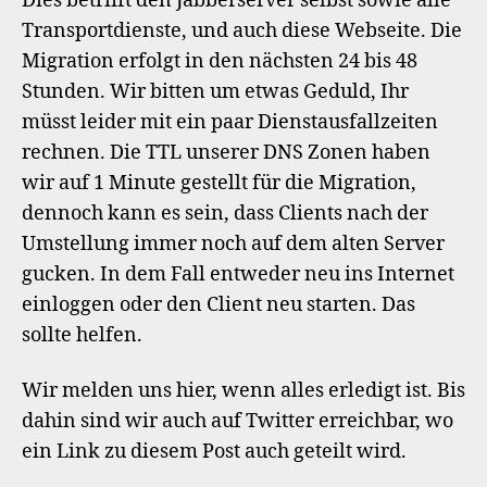
Dies betrifft den Jabberserver selbst sowie alle
Jabberdienste
Transportdienste, und auch diese Webseite. Die
auf
Migration erfolgt in den nächsten 24 bis 48
einen
brandneuen
Stunden. Wir bitten um etwas Geduld, Ihr
Server
müsst leider mit ein paar Dienstausfallzeiten
rechnen. Die TTL unserer DNS Zonen haben
wir auf 1 Minute gestellt für die Migration,
dennoch kann es sein, dass Clients nach der
Umstellung immer noch auf dem alten Server
gucken. In dem Fall entweder neu ins Internet
einloggen oder den Client neu starten. Das
sollte helfen.
Wir melden uns hier, wenn alles erledigt ist. Bis
dahin sind wir auch auf Twitter erreichbar, wo
ein Link zu diesem Post auch geteilt wird.