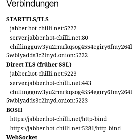
Verbindungen
STARTTLS/TLS
jabber.hot-chilli.net:5222
server.jabber.hot-chilli.net:80
chillingguw3yu2rmrkqsog4554egiry6fmy264l
5wblyadds3c2lnyd.onion:5222
Direct TLS (früher SSL)
jabber.hot-chilli.net:5223
server.jabber.hot-chilli.net:443
chillingguw3yu2rmrkqsog4554egiry6fmy264l
5wblyadds3c2lnyd.onion:5223
BOSH
https://jabber.hot-chilli.net/http-bind
https://jabber.hot-chilli.net:5281/http-bind
WebSocket