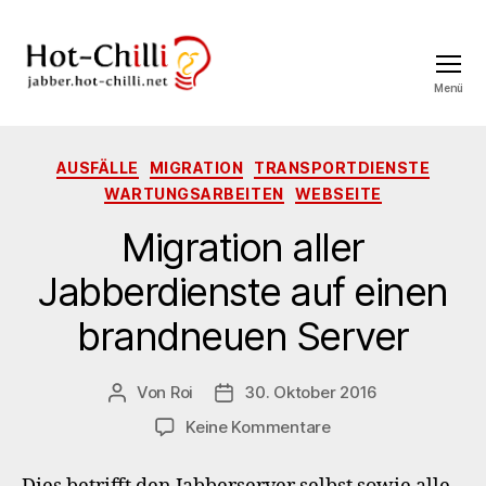
Menü
jabber.hot-
chilli.net
Kategorien
AUSFÄLLE
MIGRATION
TRANSPORTDIENSTE
WARTUNGSARBEITEN
WEBSEITE
Migration aller
Jabberdienste auf einen
brandneuen Server
Von
Roi
30. Oktober 2016
Beitragsautor
Veröffentlichungsdatum
zu
Keine Kommentare
Migration
aller