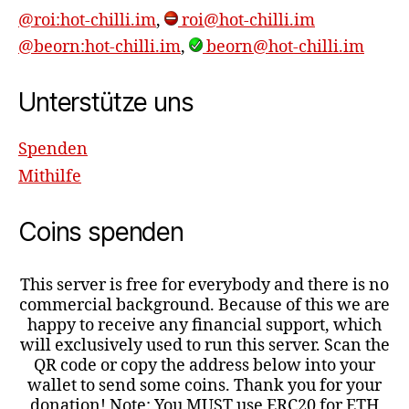
@roi:hot-chilli.im
,
roi@hot-chilli.im
@beorn:hot-chilli.im
,
beorn@hot-chilli.im
Unterstütze uns
Spenden
Mithilfe
Coins spenden
This server is free for everybody and there is no
commercial background. Because of this we are
happy to receive any financial support, which
will exclusively used to run this server. Scan the
QR code or copy the address below into your
wallet to send some coins. Thank you for your
donation! Note: You MUST use ERC20 for ETH