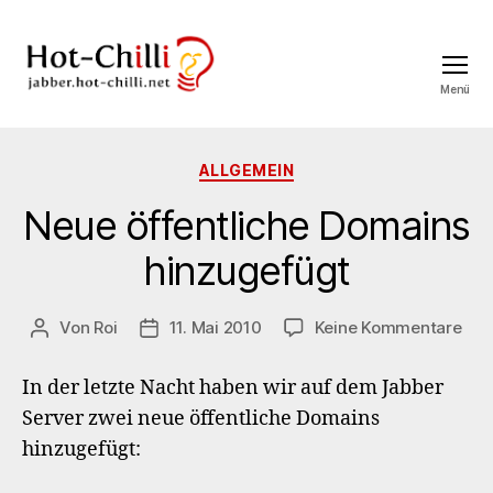
Menü
jabber.hot-
chilli.net
Kategorien
ALLGEMEIN
Neue öffentliche Domains
hinzugefügt
zu
Von
Roi
11. Mai 2010
Keine Kommentare
Beitragsautor
Veröffentlichungsdatum
Neu
öffe
In der letzte Nacht haben wir auf dem Jabber
Dom
Server zwei neue öffentliche Domains
hin
hinzugefügt: