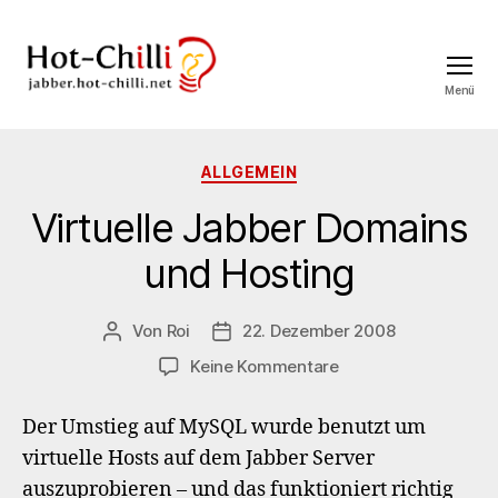
Menü
jabber.hot-
chilli.net
Kategorien
ALLGEMEIN
Virtuelle Jabber Domains
und Hosting
Von
Roi
22. Dezember 2008
Beitragsautor
Veröffentlichungsdatum
zu
Keine Kommentare
Virtuelle
Jabber
Der Umstieg auf MySQL wurde benutzt um
Domains
virtuelle Hosts auf dem Jabber Server
und
auszuprobieren – und das funktioniert richtig
Hosting