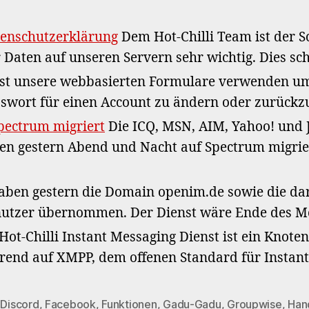
enschutzerklärung
Dem Hot-Chilli Team ist der S
 Daten auf unseren Servern sehr wichtig. Dies sch
t unsere webbasierten Formulare verwenden um
asswort für einen Account zu ändern oder zurück
pectrum migriert
Die ICQ, MSN, AIM, Yahoo! und 
en gestern Abend und Nacht auf Spectrum migrie
ben gestern die Domain openim.de sowie die da
utzer übernommen. Der Dienst wäre Ende des Mo
Hot-Chilli Instant Messaging Dienst ist ein Knote
rend auf XMPP, dem offenen Standard für Instan
,
Discord
,
Facebook
,
Funktionen
,
Gadu-Gadu
,
Groupwise
,
Han