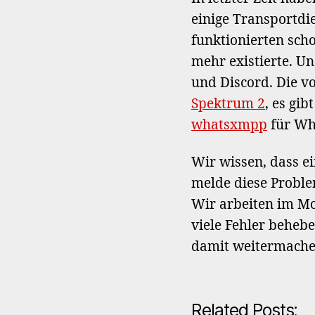
einige Transportdi
funktionierten sch
mehr existierte. U
und Discord. Die vo
Spektrum 2
, es gi
whatsxmpp
für Wh
Wir wissen, dass e
melde diese Probl
Wir arbeiten im M
viele Fehler beheb
damit weitermache
Related Posts: