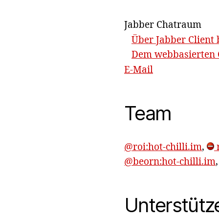
Jabber Chatraum
Über Jabber Client 
Dem webbasierten C
E-Mail
Team
@roi:hot-chilli.im
,
r
@beorn:hot-chilli.im
Unterstütz