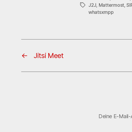
J2J
,
Mattermost
,
SI
Schlagwörter
whatsxmpp
←
Jitsi Meet
Deine E-Mail-A