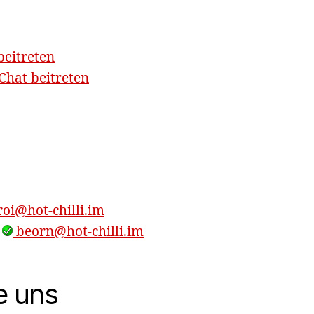
beitreten
hat beitreten
oi@hot-chilli.im
,
beorn@hot-chilli.im
e uns