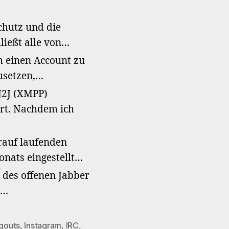
chutz und die
ließt alle von…
 einen Account zu
zusetzen,…
J2J (XMPP)
rt. Nachdem ich
rauf laufenden
nats eingestellt…
n des offenen Jabber
t…
gouts
,
Instagram
,
IRC
,