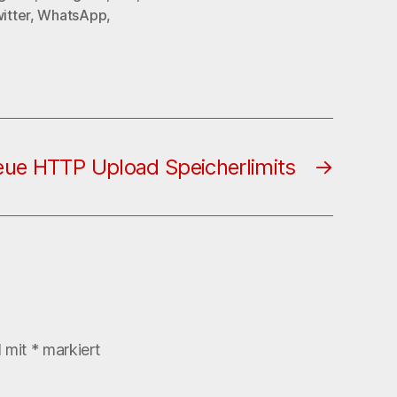
itter
,
WhatsApp
,
ue HTTP Upload Speicherlimits
→
d mit
*
markiert