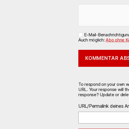
E-Mail-Benachrichtigu
Auch möglich:
Abo ohne K
To respond on your own web
URL. Your response will t
response? Update or delet
URL/Permalink deines Ar