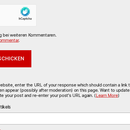
ng bei weiteren Kommentaren.
ommentar
.
site, enter the URL of your response which should contain a link t
hen appear (possibly after moderation) on this page. Want to updat
e your post and re-enter your post's URL again. (
Learn More
)
tikels