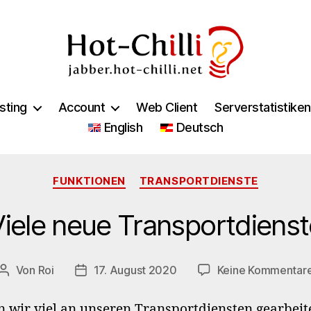
jabber.hot-
chilli.net
sting
Account
Web Client
Serverstatistiken
English
Deutsch
Kategorien
FUNKTIONEN
TRANSPORTDIENSTE
Viele neue Transportdienst
Von
Roi
17. August 2020
Keine Kommentar
Beitragsautor
Veröffentlichungsdatum
en wir viel an unseren Transportdiensten gearbei