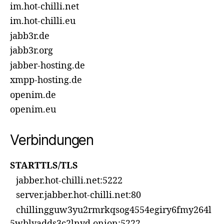
im.hot-chilli.net
im.hot-chilli.eu
jabb3r.de
jabb3r.org
jabber-hosting.de
xmpp-hosting.de
openim.de
openim.eu
Verbindungen
STARTTLS/TLS
jabber.hot-chilli.net:5222
server.jabber.hot-chilli.net:80
chillingguw3yu2rmrkqsog4554egiry6fmy264l
5wblyadds3c2lnyd.onion:5222