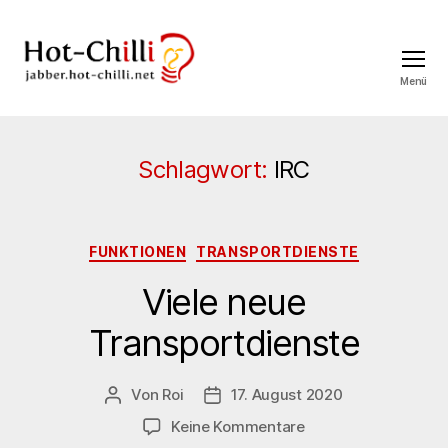
Menü
jabber.hot-
chilli.net
Schlagwort:
IRC
Kategorien
FUNKTIONEN
TRANSPORTDIENSTE
Viele neue
Transportdienste
Von
Roi
17. August 2020
Beitragsautor
Veröffentlichungsdatum
zu
Keine Kommentare
Viele