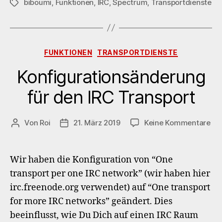
biboumi
,
Funktionen
,
IRC
,
Spectrum
,
Transportdienste
Schlagwörter
Kategorien
FUNKTIONEN
TRANSPORTDIENSTE
Konfigurationsänderung
für den IRC Transport
zu
Von
Roi
21. März 2019
Keine Kommentare
Beitragsautor
Veröffentlichungsdatum
Kon
für
de
Wir haben die Konfiguration von “One
IRC
transport per one IRC network” (wir haben hier
Tra
irc.freenode.org verwendet) auf “One transport
for more IRC networks” geändert. Dies
beeinflusst, wie Du Dich auf einen IRC Raum