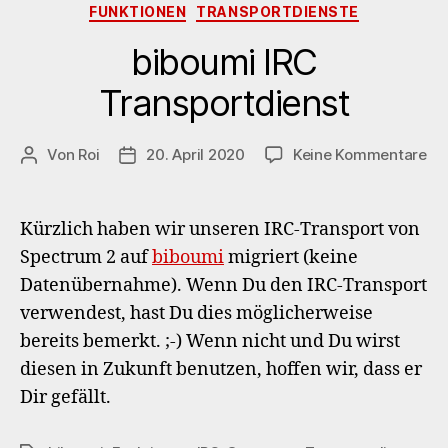
Kategorien
FUNKTIONEN
TRANSPORTDIENSTE
biboumi IRC
Transportdienst
zu
Von
Roi
20. April 2020
Keine Kommentare
Beitragsautor
Veröffentlichungsdatum
bi
IR
Tr
Kürzlich haben wir unseren IRC-Transport von
Spectrum 2 auf
biboumi
migriert (keine
Datenübernahme). Wenn Du den IRC-Transport
verwendest, hast Du dies möglicherweise
bereits bemerkt. ;-) Wenn nicht und Du wirst
diesen in Zukunft benutzen, hoffen wir, dass er
Dir gefällt.