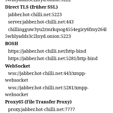
Direct TLS (früher SSL)
jabber.hot-chilli.net:5223
server.jabber.hot-chilli.net:443
chillingguw3yu2rmrkqsog4554egiry6fmy264l
5wblyadds3c2lnyd.onion:5223
BOSH
https://jabber.hot-chilli.net/http-bind
https://jabber.hot-chilli.net:5281/http-bind
WebSocket
wss://jabber.hot-chilli.net:443/xmpp-
websocket
wss://jabber.hot-chilli.net:5281/xmpp-
websocket
Proxy65 (File Transfer Proxy)
proxy.jabber.hot-chilli.net:7777