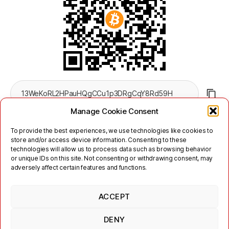
Manage Cookie Consent
To provide the best experiences, we use technologies like cookies to
store and/or access device information. Consenting to these
technologies will allow us to process data such as browsing behavior
or unique IDs on this site. Not consenting or withdrawing consent, may
adversely affect certain features and functions.
Twitter
Mastodon
ACCEPT
Links
Kontakt
Impressum
Nutzungsbedingungen
Datenschutzerklärung
DENY
Jabber/XMPP Datenschutzerklärung