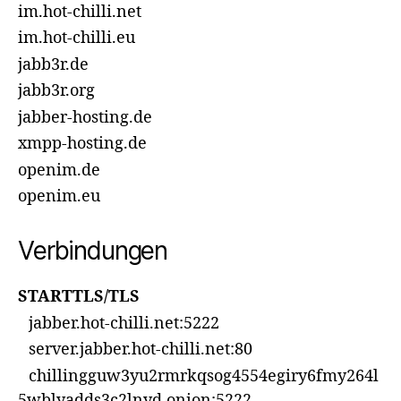
im.hot-chilli.net
im.hot-chilli.eu
jabb3r.de
jabb3r.org
jabber-hosting.de
xmpp-hosting.de
openim.de
openim.eu
Verbindungen
STARTTLS/TLS
jabber.hot-chilli.net:5222
server.jabber.hot-chilli.net:80
chillingguw3yu2rmrkqsog4554egiry6fmy264l
5wblyadds3c2lnyd.onion:5222