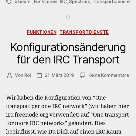
biboumi
,
Funktionen
,
IRC
,
Spectrum
,
Transportdienste
Schlagwörter
Kategorien
FUNKTIONEN
TRANSPORTDIENSTE
Konfigurationsänderung
für den IRC Transport
zu
Von
Roi
21. März 2019
Keine Kommentare
Beitragsautor
Veröffentlichungsdatum
Kon
für
de
Wir haben die Konfiguration von “One
IRC
transport per one IRC network” (wir haben hier
Tra
irc.freenode.org verwendet) auf “One transport
for more IRC networks” geändert. Dies
beeinflusst, wie Du Dich auf einen IRC Raum