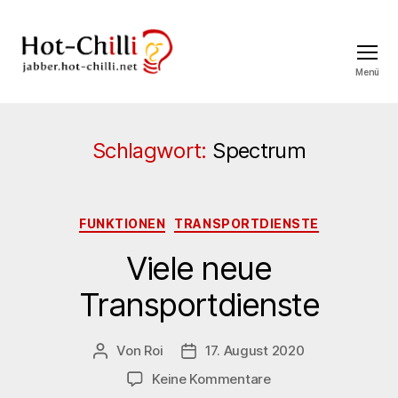
Menü
jabber.hot-
chilli.net
Schlagwort:
Spectrum
Kategorien
FUNKTIONEN
TRANSPORTDIENSTE
Viele neue
Transportdienste
Von
Roi
17. August 2020
Beitragsautor
Veröffentlichungsdatum
zu
Keine Kommentare
Viele