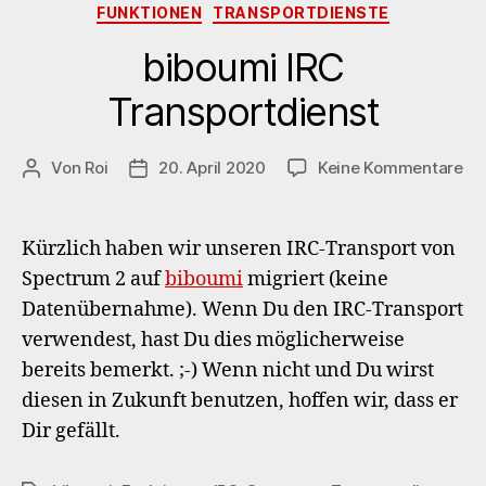
Kategorien
FUNKTIONEN
TRANSPORTDIENSTE
biboumi IRC
Transportdienst
zu
Von
Roi
20. April 2020
Keine Kommentare
Beitragsautor
Veröffentlichungsdatum
bi
IR
Tr
Kürzlich haben wir unseren IRC-Transport von
Spectrum 2 auf
biboumi
migriert (keine
Datenübernahme). Wenn Du den IRC-Transport
verwendest, hast Du dies möglicherweise
bereits bemerkt. ;-) Wenn nicht und Du wirst
diesen in Zukunft benutzen, hoffen wir, dass er
Dir gefällt.