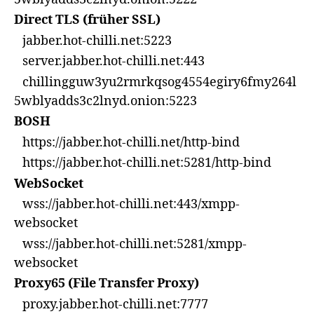
Direct TLS (früher SSL)
jabber.hot-chilli.net:5223
server.jabber.hot-chilli.net:443
chillingguw3yu2rmrkqsog4554egiry6fmy264l
5wblyadds3c2lnyd.onion:5223
BOSH
https://jabber.hot-chilli.net/http-bind
https://jabber.hot-chilli.net:5281/http-bind
WebSocket
wss://jabber.hot-chilli.net:443/xmpp-
websocket
wss://jabber.hot-chilli.net:5281/xmpp-
websocket
Proxy65 (File Transfer Proxy)
proxy.jabber.hot-chilli.net:7777