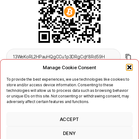
Manage Cookie Consent
To provide the best experiences, we use technologies like cookies to
store and/or access device information. Consenting to these
technologies will allow us to process data such as browsing behavior
or unique IDs on this site. Not consenting or withdrawing consent, may
adversely affect certain features and functions.
Twitter
Mastodon
ACCEPT
Links
Kontakt
Impressum
Nutzungsbedingungen
Datenschutzerklärung
DENY
Jabber/XMPP Datenschutzerklärung