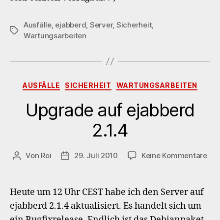
Ausfälle
,
ejabberd
,
Server
,
Sicherheit
,
Schlagwörter
Wartungsarbeiten
Kategorien
AUSFÄLLE
SICHERHEIT
WARTUNGSARBEITEN
Upgrade auf ejabberd
2.1.4
zu
Von
Roi
29. Juli 2010
Keine Kommentare
Beitragsautor
Veröffentlichungsdatum
Upg
auf
eja
Heute um 12 Uhr CEST habe ich den Server auf
2.1.
ejabberd 2.1.4 aktualisiert. Es handelt sich um
ein Bugfixrelease. Endlich ist das Debianpaket