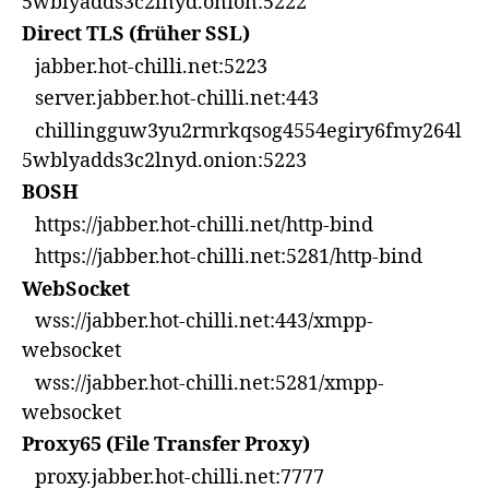
5wblyadds3c2lnyd.onion:5222
Direct TLS (früher SSL)
jabber.hot-chilli.net:5223
server.jabber.hot-chilli.net:443
chillingguw3yu2rmrkqsog4554egiry6fmy264l
5wblyadds3c2lnyd.onion:5223
BOSH
https://jabber.hot-chilli.net/http-bind
https://jabber.hot-chilli.net:5281/http-bind
WebSocket
wss://jabber.hot-chilli.net:443/xmpp-
websocket
wss://jabber.hot-chilli.net:5281/xmpp-
websocket
Proxy65 (File Transfer Proxy)
proxy.jabber.hot-chilli.net:7777