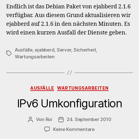
ej
Endlich ist das Debian Paket von ejabberd 2.1.6
2.1
verfügbar. Aus diesem Grund aktualisieren wir
ejabberd auf 2.1.6 in den nächsten Minuten. Es
wird einen kurzen Ausfall der Dienste geben.
Ausfälle
,
ejabberd
,
Server
,
Sicherheit
,
Schlagwörter
Wartungsarbeiten
Kategorien
AUSFÄLLE
WARTUNGSARBEITEN
IPv6 Umkonfiguration
Von
Roi
24. September 2010
Beitragsautor
Veröffentlichungsdatum
zu
Keine Kommentare
IPv6