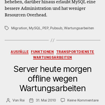
beheben, darüber hinaus erlaubt MySQL eine
bessere Administration und hat weniger
Resourcen Overhead.
Migration
,
MySQL
,
PEP
,
Pubsub
,
Wartungsarbeiten
Schlagwörter
Kategorien
AUSFÄLLE
FUNKTIONEN
TRANSPORTDIENSTE
WARTUNGSARBEITEN
Server heute morgen
offline wegen
Wartungsarbeiten
zu
Von
Roi
31. Mai 2010
Keine Kommentare
Beitragsautor
Veröffentlichungsdatum