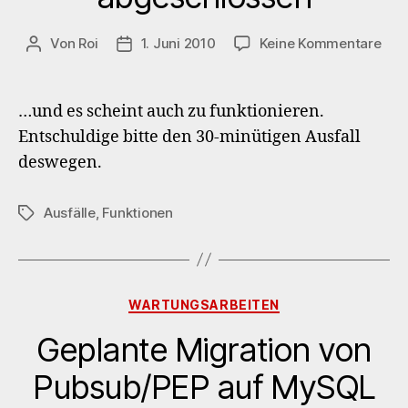
zu
Von
Roi
1. Juni 2010
Keine Kommentare
Beitragsautor
Veröffentlichungsdatum
Pub
mig
auf
…und es scheint auch zu funktionieren.
My
Entschuldige bitte den 30-minütigen Ausfall
abg
deswegen.
Ausfälle
,
Funktionen
Schlagwörter
Kategorien
WARTUNGSARBEITEN
Geplante Migration von
Pubsub/PEP auf MySQL