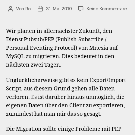
zu
Von
Roi
31. Mai 2010
Keine Kommentare
Beitragsautor
Veröffentlichungsdatum
Gep
Mig
von
Wir planen in allernächster Zukunft, den
Pub
Dienst Pubsub/PEP (Publish-Subscribe /
auf
Personal Eventing Protocol) von Mnesia auf
My
MySQL zu migrieren. Dies bedeutet in den
nächsten zwei Tagen.
Unglücklicherweise gibt es kein Export/Import
Script, aus diesem Grund gehen alle Daten
verloren. Es ist darüber hinaus unmöglich, die
eigenen Daten über den Client zu exportieren,
zumindest hat man mir das so gesagt.
Die Migration sollte einige Probleme mit PEP