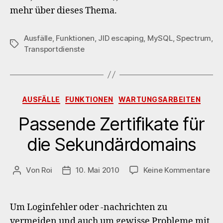
mehr über dieses Thema.
Ausfälle
,
Funktionen
,
JID escaping
,
MySQL
,
Spectrum
,
Schlagwörter
Transportdienste
Kategorien
AUSFÄLLE
FUNKTIONEN
WARTUNGSARBEITEN
Passende Zertifikate für
die Sekundärdomains
zu
Von
Roi
10. Mai 2010
Keine Kommentare
Beitragsautor
Veröffentlichungsdatum
Pas
Zert
für
Um Loginfehler oder -nachrichten zu
die
vermeiden und auch um gewisse Probleme mit