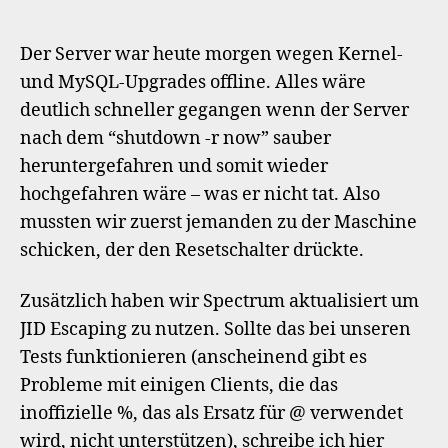
Ser
heu
mor
Der Server war heute morgen wegen Kernel-
offl
und MySQL-Upgrades offline. Alles wäre
we
deutlich schneller gegangen wenn der Server
War
nach dem “shutdown -r now” sauber
heruntergefahren und somit wieder
hochgefahren wäre – was er nicht tat. Also
mussten wir zuerst jemanden zu der Maschine
schicken, der den Resetschalter drückte.
Zusätzlich haben wir Spectrum aktualisiert um
JID Escaping zu nutzen. Sollte das bei unseren
Tests funktionieren (anscheinend gibt es
Probleme mit einigen Clients, die das
inoffizielle %, das als Ersatz für @ verwendet
wird, nicht unterstützen), schreibe ich hier