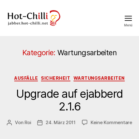
Menü
jabber.hot-
chilli.net
Kategorie:
Wartungsarbeiten
Kategorien
AUSFÄLLE
SICHERHEIT
WARTUNGSARBEITEN
Upgrade auf ejabberd
2.1.6
zu
Von
Roi
24. März 2011
Keine Kommentare
Beitragsautor
Veröffentlichungsdatum
Up
au