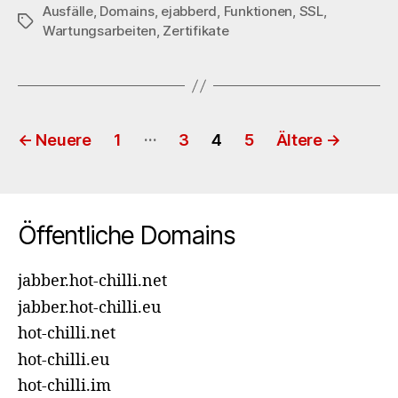
Ausfälle
,
Domains
,
ejabberd
,
Funktionen
,
SSL
,
Schlagwörter
Wartungsarbeiten
,
Zertifikate
Seitennummerierung
…
←
Neuere
1
3
4
5
Ältere
→
der
Beiträge
Öffentliche Domains
jabber.hot-chilli.net
jabber.hot-chilli.eu
hot-chilli.net
hot-chilli.eu
hot-chilli.im