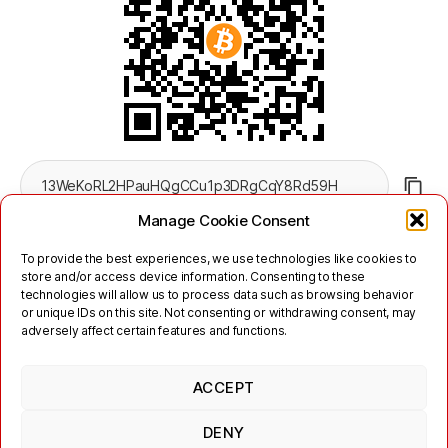
Manage Cookie Consent
To provide the best experiences, we use technologies like cookies to
store and/or access device information. Consenting to these
technologies will allow us to process data such as browsing behavior
or unique IDs on this site. Not consenting or withdrawing consent, may
adversely affect certain features and functions.
Twitter
Mastodon
ACCEPT
Links
Kontakt
Impressum
Nutzungsbedingungen
Datenschutzerklärung
DENY
Jabber/XMPP Datenschutzerklärung