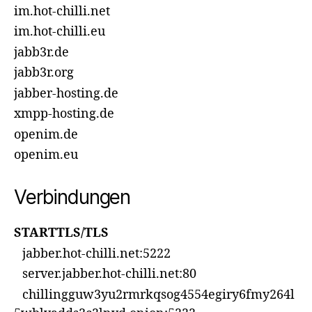
im.hot-chilli.net
im.hot-chilli.eu
jabb3r.de
jabb3r.org
jabber-hosting.de
xmpp-hosting.de
openim.de
openim.eu
Verbindungen
STARTTLS/TLS
jabber.hot-chilli.net:5222
server.jabber.hot-chilli.net:80
chillingguw3yu2rmrkqsog4554egiry6fmy264l