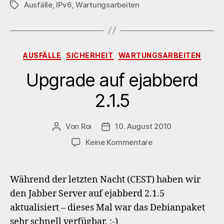
Ausfälle
,
IPv6
,
Wartungsarbeiten
Schlagwörter
Kategorien
AUSFÄLLE
SICHERHEIT
WARTUNGSARBEITEN
Upgrade auf ejabberd
2.1.5
Von
Roi
10. August 2010
Beitragsautor
Veröffentlichungsdatum
zu
Keine Kommentare
Upgrade
auf
ejabberd
Während der letzten Nacht (CEST) haben wir
2.1.5
den Jabber Server auf ejabberd 2.1.5
aktualisiert – dieses Mal war das Debianpaket
sehr schnell verfügbar. :-)